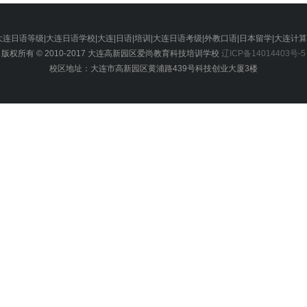
大连日语等级|大连日语学校|大连|日语|培训|大连日语考级|外教口语|日本留学|大连计
版权所有 © 2010-2017 大连高新园区爱尚教育科技培训学校
辽ICP备14014403号-5
校区地址：大连市高新园区黄浦路439号科技创业大厦3楼