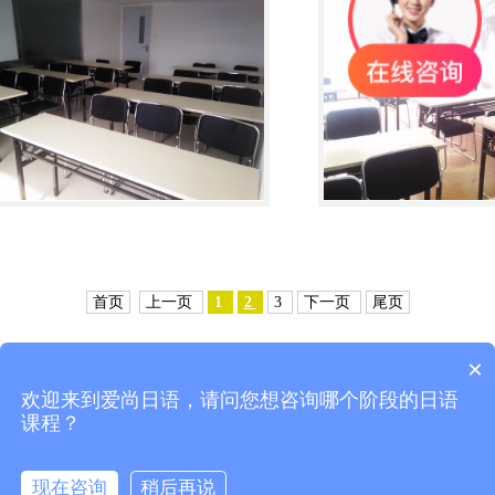
教室一角
教学环境
首页
上一页
1
2
3
下一页
尾页
×
欢迎来到爱尚日语，请问您想咨询哪个阶段的日语
课程？
大连爱尚日语|大连日语培训|大连日语等级|大连日语学校|大连|日语|培训|大连日语考级|
外教口语|日本留学|大连计算机日语培训|大连日语培训学校
版权所有 © 2010-2017 大连高新园区爱尚教育科技培训学校
辽ICP备14014403号-5
现在咨询
稍后再说